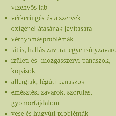
vizenyős láb
vérkeringés és a szervek
oxigénellátásának javítására
vérnyomásproblémák
látás, hallás zavara, egyensúlyzavar
ízületi és- mozgásszervi panaszok,
kopások
allergiák, légúti panaszok
emésztési zavarok, szorulás,
gyomorfájdalom
vese és húgyúti problémák