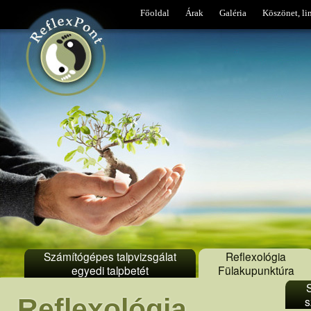
Főoldal
Árak
Galéria
Köszönet, li
Számítógépes talpvizsgálat
Reflexológia
egyedi talpbetét
Fülakupunktúra
Reflexológia
s