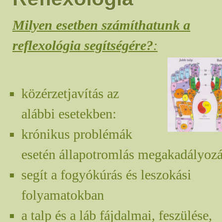
Milyen esetben számíthatunk a
reflexológia segítségére?
:
közérzetjavítás az
alábbi esetekben:
krónikus problémák
esetén állapotromlás megakadályoz
segít a fogyókúrás és leszokási
folyamatokban
a talp és a láb fájdalmai, feszülése,